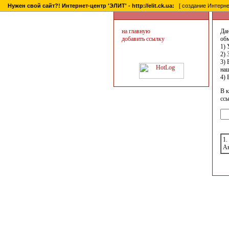
Нужен свой сайт?! Интернет-центр 'ЭЛИТ' - http://elit.ck.ua:
[ создание Интернет
на главную
Дан
добавить ссылку
обм
1) 
2) 
3) 
наш
4) 
В к
сс
1.
Ав