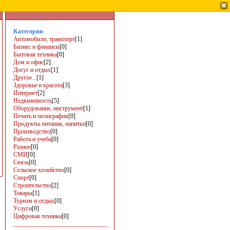
Категории
Автомобили, транспорт
[1]
Бизнес и финансы
[0]
Бытовая техника
[0]
Дом и офис
[2]
Досуг и отдых
[1]
Другое...
[1]
Здоровье и красота
[3]
Интернет
[2]
Недвижимость
[5]
Оборудование, инструмент
[1]
Печать и полиграфия
[0]
Продукты питания, напитки
[0]
Производство
[0]
Работа и учеба
[0]
Разное
[0]
СМИ
[0]
Связь
[0]
Сельское хозяйство
[0]
Спорт
[0]
Строительство
[2]
Товары
[1]
Туризм и отдых
[0]
Услуги
[0]
Цифровая техника
[0]