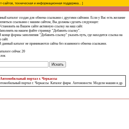
-сайтов, техническая и информационная поддержка... ]
ный каталог создан для обмена ссылками с другими сайтами. Если у Вас есть желание
еняться ссылками с нашим сайтом, Вы должны сделать следующее:
Установить на Вашем сайте активную ссылку на наш сайт.
Заполнить на нашем файте страницу "Добавить ссылку".
В конце формы заполнения "Добавить ссылку" указать путь, где находится ссылка на
 сайт.
В данный каталог не принимаются сайты без взаимного обмена ссылками.
аталоге сейчас 20
ылок
Автомобильный портал г. Черкассы
томобильный портал г. Черкассы. Каталог фирм. Автоновости. Модели машин и др.