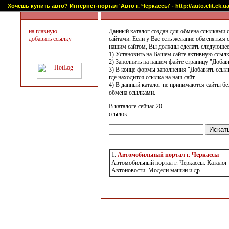
Хочешь купить авто? Интернет-портал 'Авто г. Черкассы' - http://auto.elit.ck.u
на главную
Данный каталог создан для обмена ссылками 
добавить ссылку
сайтами. Если у Вас есть желание обменяться 
нашим сайтом, Вы должны сделать следующее
1) Установить на Вашем сайте активную ссылк
2) Заполнить на нашем файте страницу "Добав
3) В конце формы заполнения "Добавить ссылк
где находится ссылка на наш сайт.
4) В данный каталог не принимаются сайты бе
обмена ссылками.
В каталоге сейчас 20
ссылок
1.
Автомобильный портал г. Черкассы
Автомобильный портал г. Черкассы. Каталог
Автоновости. Модели машин и др.