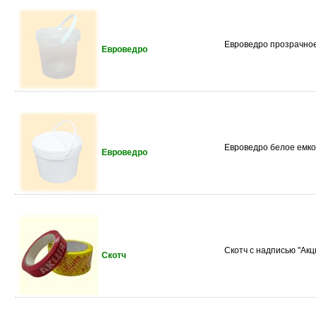
Евроведро прозрачное е
Евроведро
Евроведро белое емко
Евроведро
Скотч с надписью "Акц
Скотч