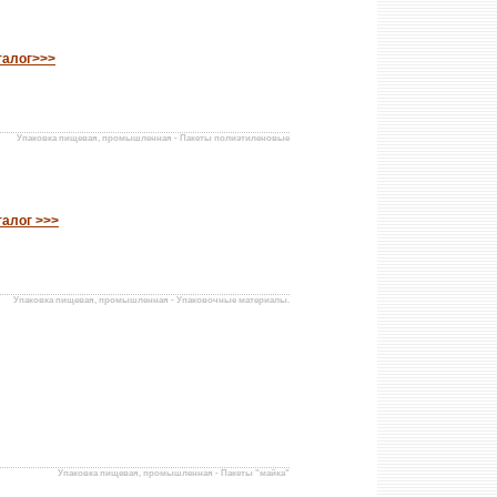
талог>>>
Упаковка пищевая, промышленная - Пакеты полиэтиленовые
талог >>>
Упаковка пищевая, промышленная - Упаковочные материалы.
Упаковка пищевая, промышленная - Пакеты "майка"