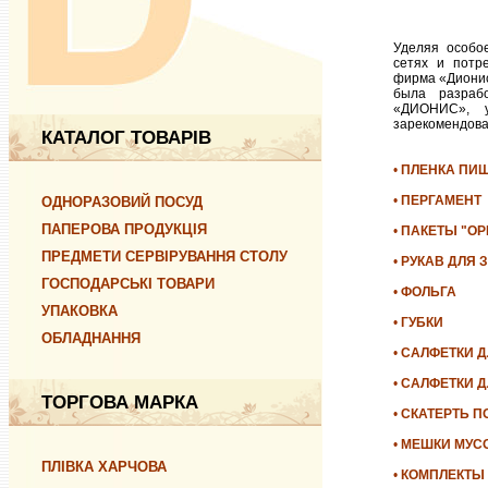
Уделяя особо
сетях и потр
фирма «Дионис
была разраб
«ДИОНИС», 
зарекомендова
КАТАЛОГ ТОВАРІВ
•
ПЛЕНКА ПИ
•
ПЕРГАМЕНТ
ОДНОРАЗОВИЙ ПОСУД
ПАПЕРОВА ПРОДУКЦІЯ
•
ПАКЕТЫ "ОР
ПРЕДМЕТИ СЕРВІРУВАННЯ СТОЛУ
•
РУКАВ ДЛЯ 
ГОСПОДАРСЬКІ ТОВАРИ
•
ФОЛЬГА
УПАКОВКА
•
ГУБКИ
ОБЛАДНАННЯ
•
САЛФЕТКИ Д
•
САЛФЕТКИ Д
ТОРГОВА МАРКА
•
СКАТЕРТЬ 
•
МЕШКИ МУС
ПЛІВКА ХАРЧОВА
•
КОМПЛЕКТЫ