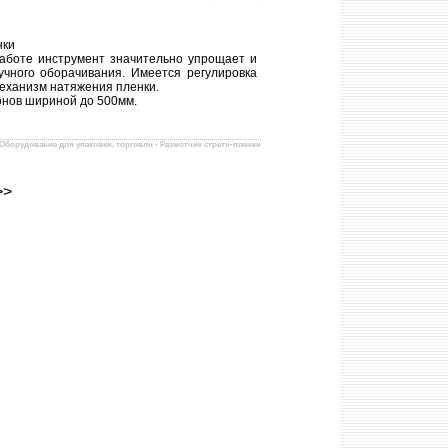
нки
работе инструмент значительно упрощает и
учного оборачивания. Имеется регулировка
механизм натяжения пленки.
онов шириной до 500мм.
Оборудование для упаковки, торговли - Размотчик стретч-пленки
>>